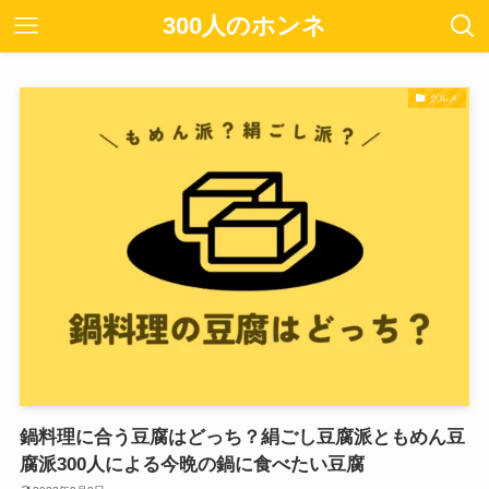
300人のホンネ
グルメ
鍋料理に合う豆腐はどっち？絹ごし豆腐派ともめん豆
腐派300人による今晩の鍋に食べたい豆腐