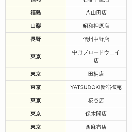
福島
八山田店
山梨
昭和押原店
長野
信州中野店
中野ブロードウェイ
東京
店
東京
田柄店
東京
YATSUDOKI新宿御苑
東京
糀谷店
東京
保木間店
東京
西麻布店