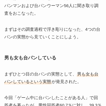
パンマンおよび台パンウーマン56人に聞き取り調
査をおこなった。
まずはその調査過程で浮き彫りになった、4つの台
パンの実態から見ていくことにしよう。
男も女も台パンしている
まずひとつ目の台パンの実態として、
男も女も台
パンしているという実態
が発見された。
今回「ゲーム中に台パンしたことがある人」で回
答者を募ったが、男性回答者60.7％に対し、39.3％