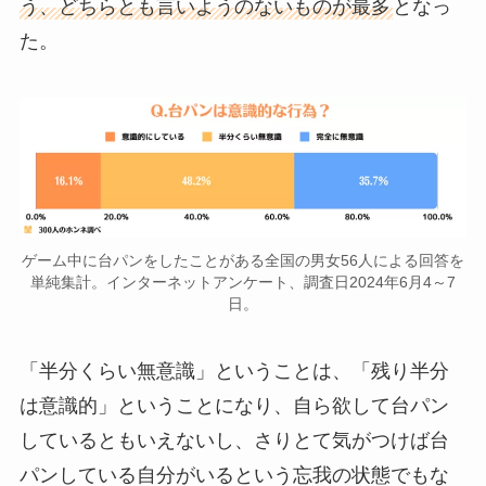
う、どちらとも言いようのないものが最多
となっ
た。
ゲーム中に台パンをしたことがある全国の男女56人による回答を
単純集計。インターネットアンケート、調査日2024年6月4～7
日。
「半分くらい無意識」ということは、「残り半分
は意識的」ということになり、自ら欲して台パン
しているともいえないし、さりとて気がつけば台
パンしている自分がいるという忘我の状態でもな