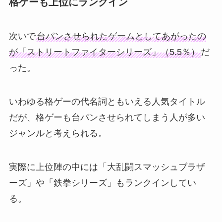
格ゲーも上位にランクイン
次いで
台パンさせられたゲームとしてあがったの
が「ストリートファイターシリーズ」（5.5％）
だ
った。
いわゆる格ゲーの代名詞ともいえる人気タイトル
だが、格ゲーも台パンさせられてしまう人が多い
ジャンルと考えられる。
実際に上位陣の中には「大乱闘スマッシュブラザ
ーズ」や「鉄拳シリーズ」もランクインしてい
る。