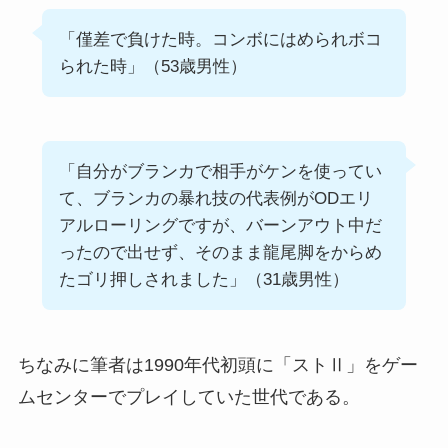
「僅差で負けた時。コンボにはめられボコ
られた時」（53歳男性）
「自分がブランカで相手がケンを使ってい
て、ブランカの暴れ技の代表例がODエリ
アルローリングですが、バーンアウト中だ
ったので出せず、そのまま龍尾脚をからめ
たゴリ押しされました」（31歳男性）
ちなみに筆者は1990年代初頭に「ストⅡ」をゲー
ムセンターでプレイしていた世代である。