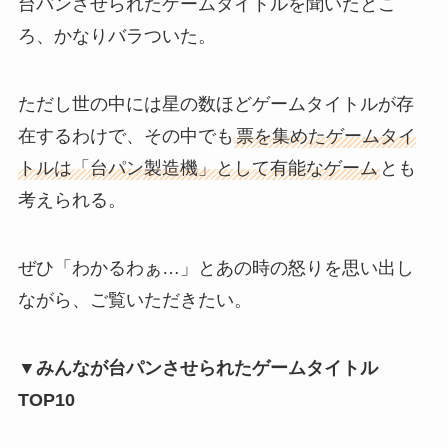
台パンさせられたゲームタイトルを聞いたとこ
ろ、かなりバラついた。
ただし世の中には星の数ほどゲームタイトルが存
在するわけで、その中でも
票を集めたゲームタイ
トルは「台パン製造機」として有能なゲーム
とも
考えられる。
ぜひ「わかるわぁ…」とあの時の怒りを思い出し
ながら、ご覧いただきたい。
▼みんなが台パンさせられたゲームタイトル
TOP10