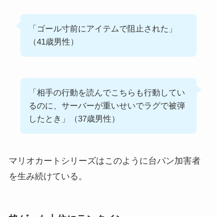
「ゴール寸前にアイテムで阻止された」
（41歳男性）
「相手の行動を読んでこちらも行動してい
るのに、サーバーが重いせいでラグで被弾
したとき」（37歳男性）
マリオカートシリーズはこのように台パン加害者
を生み続けている。