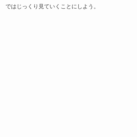
ではじっくり見ていくことにしよう。