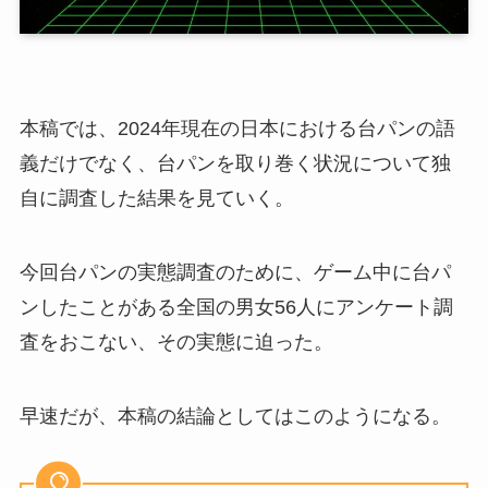
本稿では、2024年現在の日本における台パンの語
義だけでなく、台パンを取り巻く状況について独
自に調査した結果を見ていく。
今回台パンの実態調査のために、ゲーム中に台パ
ンしたことがある全国の男女56人にアンケート調
査をおこない、その実態に迫った。
早速だが、本稿の結論としてはこのようになる。