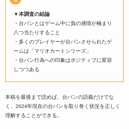
▼本調査の結論
・台パンとはゲーム中に負の感情が極まり
八つ当たりすること
・多くのプレイヤーが台パンさせられたゲ
ームは「マリオカートシリーズ」
・台パン行為への印象はポジティブに変容
しつつある
本稿を最後まで読めば、台パンの語義だけでな
く、2024年現在の台パンを取り巻く状況を正しく
理解することができる。